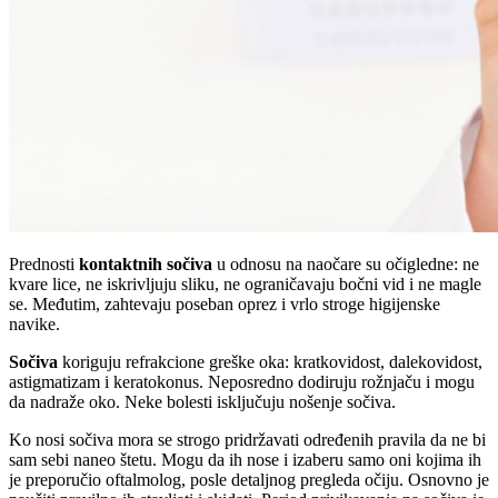
Prednosti
kontaktnih sočiva
u odnosu na naočare su očigledne: ne
kvare lice, ne iskrivljuju sliku, ne ograničavaju bočni vid i ne magle
se. Međutim, zahtevaju poseban oprez i vrlo stroge higijenske
navike.
Sočiva
koriguju refrakcione greške oka: kratkovidost, dalekovidost,
astigmatizam i keratokonus. Neposredno dodiruju rožnjaču i mogu
da nadraže oko. Neke bolesti isključuju nošenje sočiva.
Ko nosi sočiva mora se strogo pridržavati određenih pravila da ne bi
sam sebi naneo štetu. Mogu da ih nose i izaberu samo oni kojima ih
je preporučio oftalmolog, posle detaljnog pregleda očiju. Osnovno je