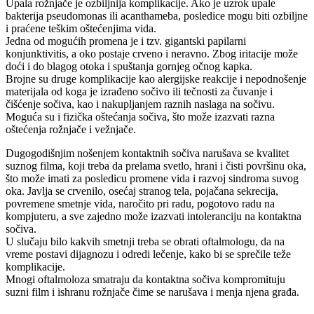
Upala rožnjače je ozbiljnija komplikacije. Ako je uzrok upale
bakterija pseudomonas ili acanthameba, posledice mogu biti ozbiljne
i praćene teškim oštećenjima vida.
Jedna od mogućih promena je i tzv. gigantski papilarni
konjunktivitis, a oko postaje crveno i neravno. Zbog iritacije može
doći i do blagog otoka i spuštanja gornjeg očnog kapka.
Brojne su druge komplikacije kao alergijske reakcije i nepodnošenje
materijala od koga je izrađeno sočivo ili tečnosti za čuvanje i
čišćenje sočiva, kao i nakupljanjem raznih naslaga na sočivu.
Moguća su i fizička oštećanja sočiva, što može izazvati razna
oštećenja rožnjače i vežnjače.
Dugogodišnjim nošenjem kontaktnih sočiva narušava se kvalitet
suznog filma, koji treba da prelama svetlo, hrani i čisti površinu oka,
što može imati za posledicu promene vida i razvoj sindroma suvog
oka. Javlja se crvenilo, osećaj stranog tela, pojačana sekrecija,
povremene smetnje vida, naročito pri radu, pogotovo radu na
kompjuteru, a sve zajedno može izazvati intoleranciju na kontaktna
sočiva.
U slučaju bilo kakvih smetnji treba se obrati oftalmologu, da na
vreme postavi dijagnozu i odredi lečenje, kako bi se sprečile teže
komplikacije.
Mnogi oftalmoloza smatraju da kontaktna sočiva kompromituju
suzni film i ishranu rožnjače čime se narušava i menja njena građa.