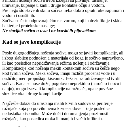
Prilikom nošenja sočiva treba izbegavati plivanje, tuširanje,
umivanje, kupanje u kadi i druge kontakte očiju s vodom.
Pre nego što stave ili skinu sočiva treba dobro oprati ruke sapunom i
vodom i osušiti ih.
Sočiva se čiste odgovarajućim rastvorom, koji ih dezinfikuje i skida
bakterije i proteinske naslage;
Ne stavljati sočiva u usta i ne kvasiti ih pljuvačkom
Kad se jave komplikacije
Posle dugogodišnjeg nošenja sočiva mogu se javiti komplikacije, ali
i zbog slabijeg podnošenja materijala od koga je sočivo napravljeno,
ili kao posledica nepridržavanja režima nošenja i održavanja.
Komplikacije kod nošenja mekih kontaktnih sočiva su češće nego
kod tvrdih sočiva. Meka sočiva, imaju različit procenat vode i u
različitoj meri propuštaju kiseonik. Teža su za održavanje od tvrdih
sočiva. Kada se nose duže, pogotovo neprekidno (naročito i noću i
danju), mogu izazvati komplikacije na rožnjači, upale površne
sluznice oka i druge komplikacije.
Najčešće dolazi do urastanja malih krvnih sudova sa periferije
rožnjače koja po pravilu nema krvne sudove. To je posledica
nedostatka kiseonika. Može doći i do umanjenja prozirnosti
rožnjače, kao posledica otoka ili manjih i većih infiltrata.