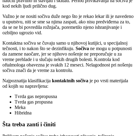
naučiti pravilno ih stavljati i skidati. Period privikavanja na sočiva je
kod nekih ljudi prilično dug.
Važno je ne nositi sočiva duže nego što je rekao lekar ili je navedeno
u uputstvu, niti se sme sa njima zaspati, ako nisu predviđerna za to,
da se ne bi povredila rožnjača, poremetilo njeno ishranjivanje i
ozbiljno ugrozio vid.
Kontaktna sočiva se čuvaju samo u njihovoj kutijici, u specijalnoj
tečnosti, i to nakon što se dezinfikuju.
Sočiva
ne mogu u potpunosti
da zamene naočare, jer se njihovo nošenje ne preporučuje u za
vreme prehlade i u slučaju nekih drugih bolesti. Kontrola kod
oftalmologa obavezna je svakih 12 meseci. Nelagodnost pri nošenju
sočiva znači da je vreme za kontrolu.
Najpoznatija klasifikacija
kontaktnih sočiva
je po vrsti materijala
od kojih su napravljena:
Tvrda gas nepropusna
Tvrda gas propusna
Meka
Hibridna
Šta treba zanti i činiti