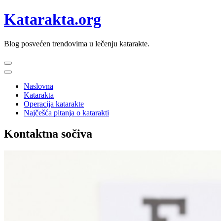
Skip
Katarakta.org
to
content
Blog posvećen trendovima u lečenju katarakte.
Primary
Menu
Naslovna
Katarakta
Operacija katarakte
Najčešća pitanja o katarakti
Kontaktna sočiva