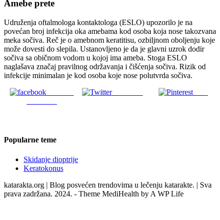
Amebe prete
Udruženja oftalmologa kontaktologa (ESLO) upozorilo je na
povećan broj infekcija oka amebama kod osoba koja nose takozvana
meka sočiva. Reč je o amebnom keratitisu, ozbiljnom oboljenju koje
može dovesti do slepila. Ustanovljeno je da je glavni uzrok dodir
sočiva sa običnom vodom u kojoj ima ameba. Stoga ESLO
naglašava značaj pravilnog održavanja i čišćenja sočiva. Rizik od
infekcije minimalan je kod osoba koje nose polutvrda sočiva.
Share on
Post on X
Save
Facebook
Popularne teme
Skidanje dioptrije
Keratokonus
katarakta.org | Blog posvećen trendovima u lečenju katarakte. | Sva
prava zadržana. 2024. - Theme MediHealth by A WP Life